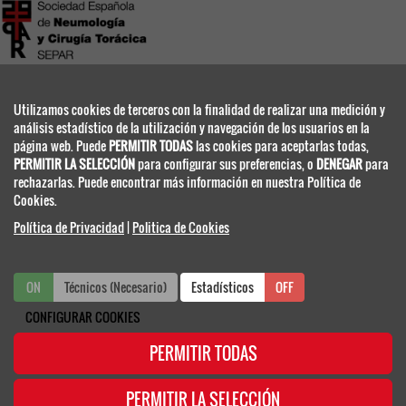
SEPAR
Utilizamos cookies de terceros con la finalidad de realizar una medición y
PROVENÇA, 108, BAJOS 2ª
análisis estadístico de la utilización y navegación de los usuarios en la
08029 BARCELONA - ESPAÑA
página web. Puede
PERMITIR TODAS
las cookies para aceptarlas todas,
www.separ.es
PERMITIR LA SELECCIÓN
para configurar sus preferencias, o
DENEGAR
para
rechazarlas. Puede encontrar más información en nuestra Política de
SECRETARIA TÉCNICA
Cookies.
Política de Privacidad
|
Politica de Cookies
ON
Técnicos (Necesario)
ON
OFF
Estadísticos
OFF
reunionesdeinvierno.separ@viajeseci.es
Tel.: +34 91 330 07 25
CONFIGURAR COOKIES
PERMITIR TODAS
PERMITIR LA SELECCIÓN
Web 34 Reunión de Invierno - 2025