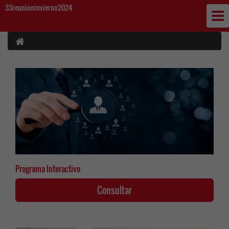
33reunioninvierno2024
Programa Interactivo
Consultar