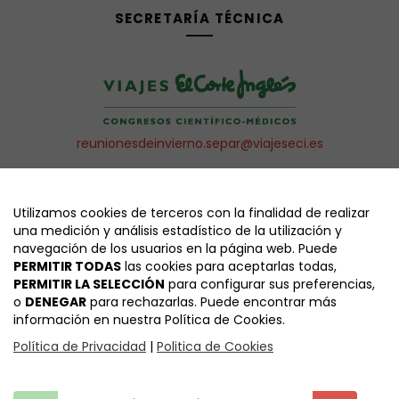
SECRETARÍA TÉCNICA
reunionesdeinvierno.separ@viajeseci.es
CONTACTOS
Utilizamos cookies de terceros con la finalidad de realizar
una medición y análisis estadístico de la utilización y
COLABORACIONES Y EXPO. COMERCIAL
navegación de los usuarios en la página web. Puede
reunionesdeinvierno.separ@viajeseci.es
PERMITIR TODAS
las cookies para aceptarlas todas,
PERMITIR LA SELECCIÓN
para configurar sus preferencias,
INSCRIPCIONES
o
DENEGAR
para rechazarlas. Puede encontrar más
reunionesdeinvierno.separ@viajeseci.es
información en nuestra Política de Cookies.
ALOJAMIENTO Y CIENTÍFICA
Política de Privacidad
|
Politica de Cookies
reunionesdeinvierno.separ@viajeseci.es