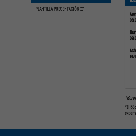
PLANTILLA PRESENTACIÒN
Ape
08:
Cur
09:
Act
18:
*Horar
*El 58
expens